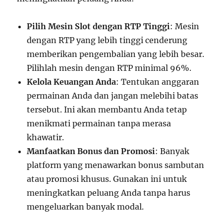
Pilih Mesin Slot dengan RTP Tinggi
: Mesin
dengan RTP yang lebih tinggi cenderung
memberikan pengembalian yang lebih besar.
Pilihlah mesin dengan RTP minimal 96%.
Kelola Keuangan Anda
: Tentukan anggaran
permainan Anda dan jangan melebihi batas
tersebut. Ini akan membantu Anda tetap
menikmati permainan tanpa merasa
khawatir.
Manfaatkan Bonus dan Promosi
: Banyak
platform yang menawarkan bonus sambutan
atau promosi khusus. Gunakan ini untuk
meningkatkan peluang Anda tanpa harus
mengeluarkan banyak modal.