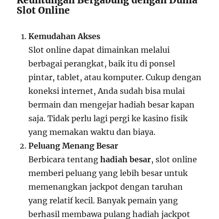
Keuntungan Bergabung dengan Dunia
Slot Online
Kemudahan Akses
Slot online dapat dimainkan melalui
berbagai perangkat, baik itu di ponsel
pintar, tablet, atau komputer. Cukup dengan
koneksi internet, Anda sudah bisa mulai
bermain dan mengejar hadiah besar kapan
saja. Tidak perlu lagi pergi ke kasino fisik
yang memakan waktu dan biaya.
Peluang Menang Besar
Berbicara tentang
hadiah besar
, slot online
memberi peluang yang lebih besar untuk
memenangkan jackpot dengan taruhan
yang relatif kecil. Banyak pemain yang
berhasil membawa pulang hadiah jackpot