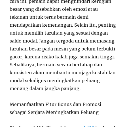
cara ini, pemain dapat menghindari kerugian
besar yang disebabkan oleh emosi atau
tekanan untuk terus bermain demi
mendapatkan kemenangan. Selain itu, penting
untuk memilih taruhan yang sesuai dengan
saldo modal. Jangan tergoda untuk memasang
taruhan besar pada mesin yang belum terbukti
gacor, karena risiko kalah juga semakin tinggi.
Sebaliknya, bermain secara bertahap dan
konsisten akan membantu menjaga kestabilan
modal sekaligus meningkatkan peluang
menang dalam jangka panjang.
Memanfaatkan Fitur Bonus dan Promosi
sebagai Senjata Meningkatkan Peluang