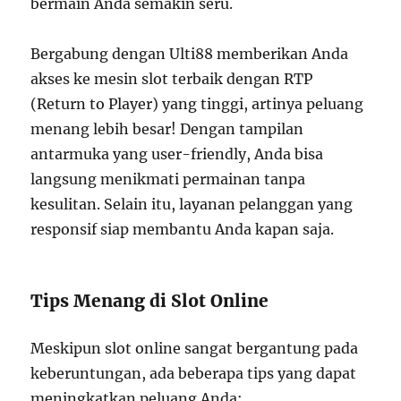
bermain Anda semakin seru.
Bergabung dengan Ulti88 memberikan Anda
akses ke mesin slot terbaik dengan RTP
(Return to Player) yang tinggi, artinya peluang
menang lebih besar! Dengan tampilan
antarmuka yang user-friendly, Anda bisa
langsung menikmati permainan tanpa
kesulitan. Selain itu, layanan pelanggan yang
responsif siap membantu Anda kapan saja.
Tips Menang di Slot Online
Meskipun slot online sangat bergantung pada
keberuntungan, ada beberapa tips yang dapat
meningkatkan peluang Anda: