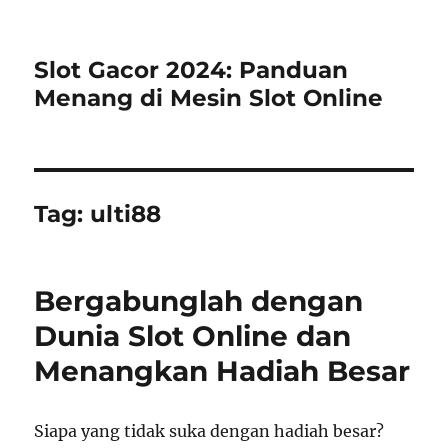
Slot Gacor 2024: Panduan
Menang di Mesin Slot Online
Tag:
ulti88
Bergabunglah dengan
Dunia Slot Online dan
Menangkan Hadiah Besar
Siapa yang tidak suka dengan hadiah besar?