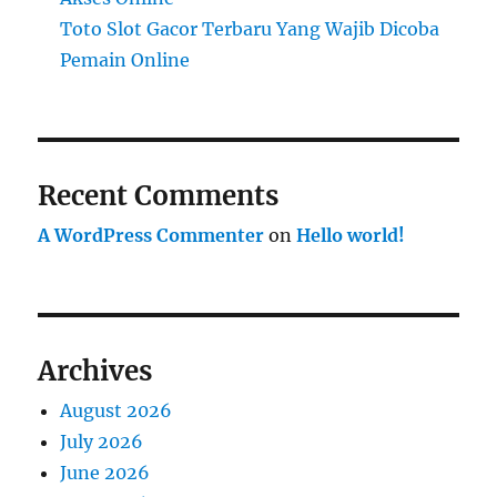
Toto Slot Gacor Terbaru Yang Wajib Dicoba
Pemain Online
Recent Comments
A WordPress Commenter
on
Hello world!
Archives
August 2026
July 2026
June 2026