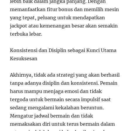
lebih baik dalam jangka panjang. Dengan
memanfaatkan fitur bonus dan memilih mesin
yang tepat, peluang untuk mendapatkan
jackpot atau kemenangan besar akan semakin
terbuka lebar.
Konsistensi dan Disiplin sebagai Kunci Utama
Kesuksesan
Akhirnya, tidak ada strategi yang akan berhasil
tanpa adanya disiplin dan konsistensi. Pemain
harus mampu menjaga emosi dan tidak
tergoda untuk bermain secara impulsif saat
sedang mengalami kekalahan beruntun.
Mengatur jadwal bermain dan tidak
memaksakan diri untuk terus bermain dalam