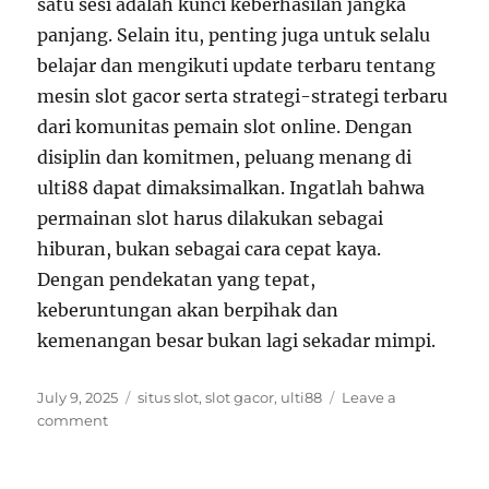
satu sesi adalah kunci keberhasilan jangka
panjang. Selain itu, penting juga untuk selalu
belajar dan mengikuti update terbaru tentang
mesin slot gacor serta strategi-strategi terbaru
dari komunitas pemain slot online. Dengan
disiplin dan komitmen, peluang menang di
ulti88 dapat dimaksimalkan. Ingatlah bahwa
permainan slot harus dilakukan sebagai
hiburan, bukan sebagai cara cepat kaya.
Dengan pendekatan yang tepat,
keberuntungan akan berpihak dan
kemenangan besar bukan lagi sekadar mimpi.
Posted
Tags
July 9, 2025
situs slot
,
slot gacor
,
ulti88
Leave a
on
on
comment
Strategi
Ampuh
Menang