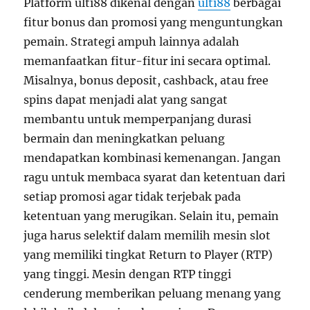
Platform ulti88 dikenal dengan
ulti88
berbagai
fitur bonus dan promosi yang menguntungkan
pemain. Strategi ampuh lainnya adalah
memanfaatkan fitur-fitur ini secara optimal.
Misalnya, bonus deposit, cashback, atau free
spins dapat menjadi alat yang sangat
membantu untuk memperpanjang durasi
bermain dan meningkatkan peluang
mendapatkan kombinasi kemenangan. Jangan
ragu untuk membaca syarat dan ketentuan dari
setiap promosi agar tidak terjebak pada
ketentuan yang merugikan. Selain itu, pemain
juga harus selektif dalam memilih mesin slot
yang memiliki tingkat Return to Player (RTP)
yang tinggi. Mesin dengan RTP tinggi
cenderung memberikan peluang menang yang