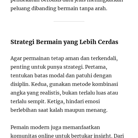
peluang dibanding bermain tanpa arah.
Strategi Bermain yang Lebih Cerdas
Agar permainan tetap aman dan terkendali,
penting untuk punya strategi. Pertama,
tentukan batas modal dan patuhi dengan
disiplin. Kedua, gunakan metode kombinasi
angka yang realistis, bukan terlalu luas atau
terlalu sempit. Ketiga, hindari emosi
berlebihan saat kalah maupun menang.
Pemain modern juga memanfaatkan
komunitas online untuk bertukar insight. Dari