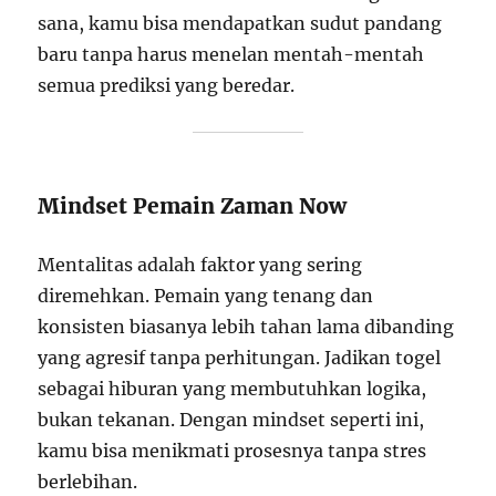
sana, kamu bisa mendapatkan sudut pandang
baru tanpa harus menelan mentah-mentah
semua prediksi yang beredar.
Mindset Pemain Zaman Now
Mentalitas adalah faktor yang sering
diremehkan. Pemain yang tenang dan
konsisten biasanya lebih tahan lama dibanding
yang agresif tanpa perhitungan. Jadikan togel
sebagai hiburan yang membutuhkan logika,
bukan tekanan. Dengan mindset seperti ini,
kamu bisa menikmati prosesnya tanpa stres
berlebihan.