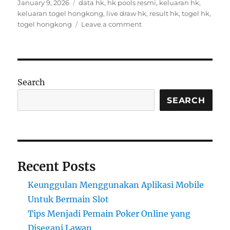
Posted
Tags
January 9, 2026
data hk
,
hk pools resmi
,
keluaran hk
,
on
keluaran togel hongkong
,
live draw hk
,
result hk
,
togel hk
,
on
togel hongkong
Leave a comment
Bongkar
Rahasia
Togel
Hongkong!
Strategi
Search
Cerdas
Biar
SEARCH
Peluang
Menang
Makin
Nempel
Recent Posts
Keunggulan Menggunakan Aplikasi Mobile
Untuk Bermain Slot
Tips Menjadi Pemain Poker Online yang
Disegani Lawan