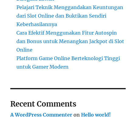
Pelajari Teknik Menggandakan Keuntungan
dari Slot Online dan Buktikan Sendiri
Keberhasilannya
Cara Efektif Menggunakan Fitur Autospin
dan Bonus untuk Menangkan Jackpot di Slot
Online
Platform Game Online Berteknologi Tinggi
untuk Gamer Modern
Recent Comments
A WordPress Commenter
on
Hello world!