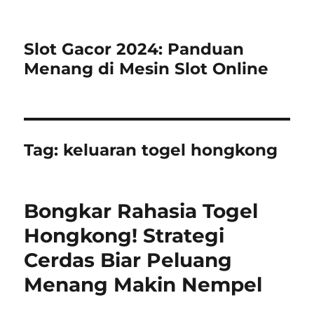
Slot Gacor 2024: Panduan
Menang di Mesin Slot Online
Tag:
keluaran togel hongkong
Bongkar Rahasia Togel
Hongkong! Strategi
Cerdas Biar Peluang
Menang Makin Nempel