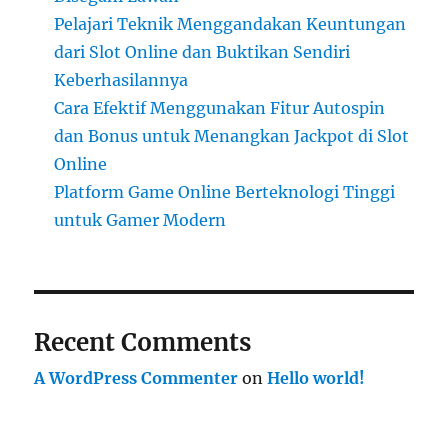
Pelajari Teknik Menggandakan Keuntungan
dari Slot Online dan Buktikan Sendiri
Keberhasilannya
Cara Efektif Menggunakan Fitur Autospin
dan Bonus untuk Menangkan Jackpot di Slot
Online
Platform Game Online Berteknologi Tinggi
untuk Gamer Modern
Recent Comments
A WordPress Commenter
on
Hello world!