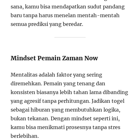
sana, kamu bisa mendapatkan sudut pandang
baru tanpa harus menelan mentah-mentah
semua prediksi yang beredar.
Mindset Pemain Zaman Now
Mentalitas adalah faktor yang sering
diremehkan. Pemain yang tenang dan
konsisten biasanya lebih tahan lama dibanding
yang agresif tanpa perhitungan. Jadikan togel
sebagai hiburan yang membutuhkan logika,
bukan tekanan. Dengan mindset seperti ini,
kamu bisa menikmati prosesnya tanpa stres
berlebihan.