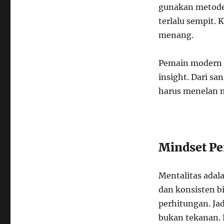
gunakan metode 
terlalu sempit. 
menang.
Pemain modern 
insight. Dari s
harus menelan 
Mindset P
Mentalitas adal
dan konsisten b
perhitungan. Ja
bukan tekanan. 