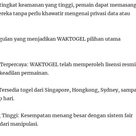
 tingkat keamanan yang tinggi, pemain dapat memasan
ereka tanpa perlu khawatir mengenai privasi data atau
gulan yang menjadikan WAKTOGEL pilihan utama
 Terpercaya: WAKTOGEL telah memperoleh lisensi resmi
keadilan permainan.
Tersedia togel dari Singapore, Hongkong, Sydney, sampa
p hari.
Tinggi: Kesempatan menang besar dengan sistem fair
dari manipulasi.