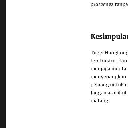
prosesnya tanpa 
Kesimpula
Togel Hongkong 
terstruktur, da
menjaga mental 
menyenangkan. 
peluang untuk m
Jangan asal iku
matang.