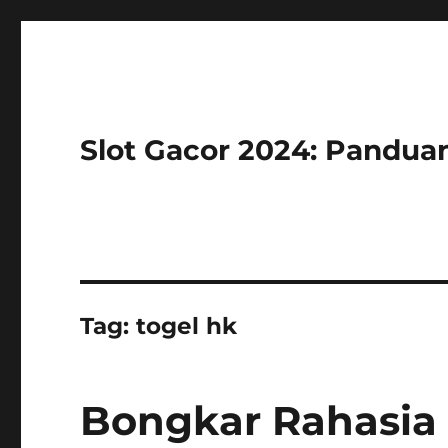
Slot Gacor 2024: Pandua
Tag:
togel hk
Bongkar Rahasia