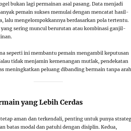
togel bukan lagi permainan asal pasang. Data menjadi
Banyak pemain sukses memulai dengan mencatat hasil-
a, lalu mengelompokkannya berdasarkan pola tertentu.
 yang sering muncul berurutan atau kombinasi ganjil-
inan.
ana seperti ini membantu pemain mengambil keputusan
 Walau tidak menjamin kemenangan mutlak, pendekatan
elas meningkatkan peluang dibanding bermain tanpa arah
ermain yang Lebih Cerdas
tetap aman dan terkendali, penting untuk punya strateg
an batas modal dan patuhi dengan disiplin. Kedua,